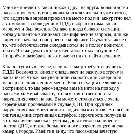
Многие поездки в такси похожи друг на друга. Большинство
пассажиров останутся довольны исключительно уже оттого,
что водитель вовремя приехал на место подачи, аккуратно вел
автомобиль с соблюдением ПДД, выбрал оптимальный
маршрут и был вежлив. Однако иногда бывают ситуации,
когда у клиентов возникают специфические запросы, или же
клиент изначально настроен на конфликт. Случается также и
то, что обстоятельства складываются не в пользу водителя
такси. Что же делать в таких нестандартных ситуациях?
Попробуем разобрать некоторые из них и найти решение.
Как поступить в случае, если пассажир требует нарушить
ПДД? Возможно, клиент опаздывает на важную встречу и
настаивает, чтобы вы увеличили скорость или совершили
маневр в неположенном месте. Если ситуация не является
экстренной, то мы рекомендуем вам не идти на поводу у
пассажира. Не забывайте, что вся ответственность за
нарушения ляжет на вас. Вы можете столкнуться с очень
серьезными проблемами в случае ДТП. При крупных
нарушениях вас могут лишить водительских прав. Это всё, не
считая административных штрафов, вероятность получения
которых очень высока с учетом достаточного количества
постов ДПС, а также большого и все возрастающего числа
камер в городе. Имейте в виду, что пассажиры зачастую