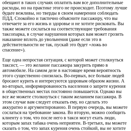
обещают в таких случаях оплатить вам все дополнительные
расходы, но на практике этого не происходит. Поэтому лучше
будьте вежливы, но тверды в своем намерении соблюдать
ПДД. Спокойно и тактично объясните пассажиру, что вы
отвечаете за его жизнь и здоровье и не хотите рисковать. Вы
также можете сослаться на соответствующие требования
таксопарка, в случае нарушения которых вам может грозить
наказание вплоть до увольнения (даже если это в
действительности не так, пускай это будет «ложь во
спасение»).
Еще одна непростая ситуация, с которой может столкнуться
таксист, — это желание пассажира закурить прямо в
автомобиле. На самом деле в настоящее время вероятность
этого существенно снизилась. Во-первых, все больше людей
бросают курить и интересуются здоровым образом жизни. А
во-вторых, информированность населения о запрете курения
в общественных местах постоянно повышается. Однако вы
все же можете столкнуться с таким желанием пассажира. В
этом случае вам следует отказать ему, но сделать это
аккуратно и аргументированно. В первую очередь, вы можете
сослаться на требование закона. Во вторую, можно сообщить
клиенту о том, что после него в такси могут ехать люди,
которым запах табака очень неприятен. В-третьих, вы можете
сказать о том, что запах курения очень стойкий, вы не хотите