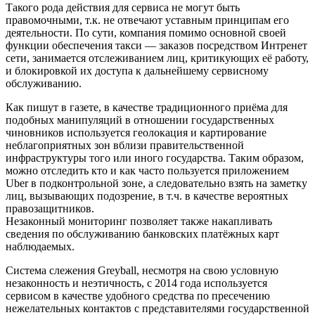
Такого рода действия для сервиса не могут быть
правомочными, т.к. не отвечают уставным принципам его
деятельности. По сути, компания помимо основной своей
функции обеспечения такси — заказов посредством Интренет
сети, занимается отслеживанием лиц, критикующих её работу,
и блокировкой их доступа к дальнейшему сервисному
обслуживанию.
Как пишут в газете, в качестве традиционного приёма для
подобных манипуляций в отношении государственных
чиновников используется геолокация и картирование
неблагоприятных зон вблизи правительственной
инфраструктуры того или иного государства. Таким образом,
можно отследить кто и как часто пользуется приложением
Uber в подконтрольной зоне, а следовательно взять на заметку
лиц, вызывающих подозрение, в т.ч. в качестве вероятных
правозащитников.
Незаконный мониторинг позволяет также накапливать
сведения по обслуживанию банковских платёжных карт
наблюдаемых.
Система слежения Greyball, несмотря на свою условную
незаконность и неэтичность, с 2014 года используется
сервисом в качестве удобного средства по пресечению
нежелательных контактов с представителями государственной