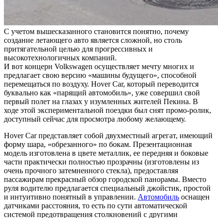
С учетом вышесказанного становится понятно, почему
создание летающего авто является сложной, но столь
притягательной целью для прогрессивных и
высокотехнологичных компаний.
И вот концерн Volkswagen осуществляет мечту многих и
предлагает свою версию «машины будущего», способной
перемещаться по воздуху. Hover Car, который переводится
буквально как «парящий автомобиль», уже совершил свой
первый полет на глазах у изумленных жителей Пекина. В
ходе этой экспериментальной поездки был снят промо-ролик,
доступный сейчас для просмотра любому желающему.
Hover Car представляет собой двухместный агрегат, имеющий
форму шара, «обрезанного» по бокам. Презентационная
модель изготовлена в цвете металлик, ее передняя и боковые
части практически полностью прозрачны (изготовлены из
очень прочного затемненного стекла), предоставляя
пассажирам прекрасный обзор городской панорамы. Вместо
руля водителю предлагается специальный джойстик, простой
и интуитивно понятный в управлении.
Автомобиль
оснащен
датчиками расстояния, то есть по сути автоматической
системой предотвращения столкновений с другими