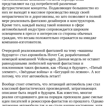
представляют на суд потребителей различные
футуристические концепты. Подавляющее большинство из
них не выходят в массовое производство ввиду своей
непрактичности и дороговизны, но зато позволяют в полной
мере реализовать фантазию дизайнеров и конструкторов.
Кроме того, каждый выход такой новинки в сфере
автомобильной индустрии сопровождается широким
освещением в прессе и интересом со стороны обычных
граждан, что весьма положительно отражается на имидже
компании-изготовителя.
Очередной реализованной фантазией на тему «машины
будущего» стал аэромобиль Hover Car, разработанный
немецкой компанией Volkswagen. Данная модель не оставит
равнодушными любителей научной фантастики и
поклонников таких фильмов, как «Назад в будущее», «Пятый
элемент», «Звёздные войны» и «Бегущий по лезвию». А все
потому, что этот автомобиль летает!
Вообще стоит отметить, что летающий автомобиль уже стал
классикой фантастических произведений, затрагивающих
описание быта людей в будущем. Как известно, многие
реалии сегодняшнего дня на порядок превзошли даже смелые
идеи писателей и режиссеров-фантастов из прошлого. Однако
летающие автомобили так и не стали нашим настоящим, хотя