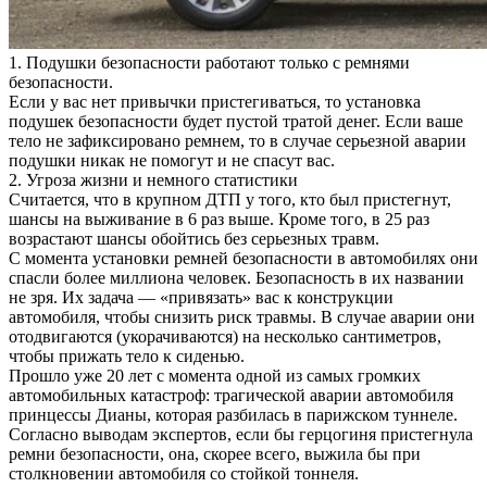
1. Подушки безопасности работают только с ремнями
безопасности.
Если у вас нет привычки пристегиваться, то установка
подушек безопасности будет пустой тратой денег. Если ваше
тело не зафиксировано ремнем, то в случае серьезной аварии
подушки никак не помогут и не спасут вас.
2. Угроза жизни и немного статистики
Считается, что в крупном ДТП у того, кто был пристегнут,
шансы на выживание в 6 раз выше. Кроме того, в 25 раз
возрастают шансы обойтись без серьезных травм.
С момента установки ремней безопасности в автомобилях они
спасли более миллиона человек. Безопасность в их названии
не зря. Их задача — «привязать» вас к конструкции
автомобиля, чтобы снизить риск травмы. В случае аварии они
отодвигаются (укорачиваются) на несколько сантиметров,
чтобы прижать тело к сиденью.
Прошло уже 20 лет с момента одной из самых громких
автомобильных катастроф: трагической аварии автомобиля
принцессы Дианы, которая разбилась в парижском туннеле.
Согласно выводам экспертов, если бы герцогиня пристегнула
ремни безопасности, она, скорее всего, выжила бы при
столкновении автомобиля со стойкой тоннеля.