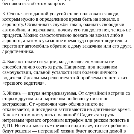
беспокоиться об этом вопросе.
3. Очень часто данной услугой стали пользоваться люди,
которым нужно в определенное время быть на вокзале, в
аэропорту. Обзванивать службы такси, ожидать свободный
автомобиль и переживать, почему его так долго нет, теперь не
придется. Можно самостоятельно доехать на вокзал либо в
аэропорт, а затем в указанное время туда приедет водитель и
перегонит автомобиль обратно к дому заказчика или его друга
/ родственника.
4. Бывают такие ситуации, когда владелец машины не
способен лично сесть за руль. Например, при неважном
самочувствии, сильной усталости или болезни личного
водителя. Идеальным решением этой проблемы станет заказ
«трезвого водителя».
5. Жизнь — штука непредсказуемая. От случайной встречи со
старым другом или партнером по бизнесу никто не
застрахован. От «рюмочки чая» обычно никто не
отказывается, и посиделки затягиваются на длительное время.
Как же потом поступить с машиной? Садиться за руль
нетрезвым чревато огромным штрафом или риском попасть в
ДТП. Но если заказать «трезвого водителя», то все проблемы
будут решены — нетрезвый хозяин будет доставлен домой в